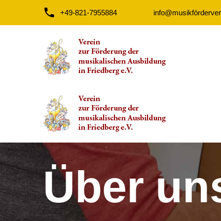
+49-821-7955884
info@musikfördervere
Über un