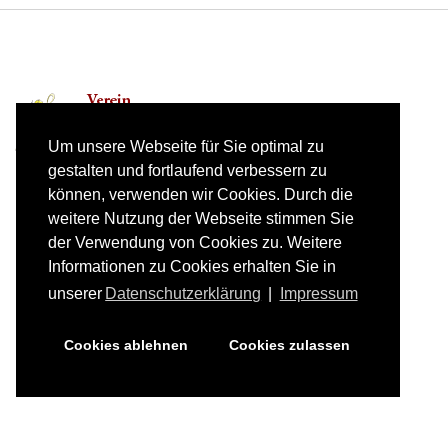
Um unsere Webseite für Sie optimal zu
gestalten und fortlaufend verbessern zu
können, verwenden wir Cookies. Durch die
weitere Nutzung der Webseite stimmen Sie
der Verwendung von Cookies zu. Weitere
+49-821-7955884
Informationen zu Cookies erhalten Sie in
Schillerstraße 10, 86316 Friedberg
unserer
Datenschutzerklärung
|
Impressum
info@musikförderverein-friedberg.de
Cookies ablehnen
Cookies zulassen
©
2026
Impressum
| Datenschutz
Back to desktop version